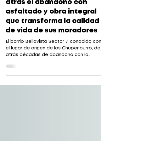
Bellavista Sector 7 deja
atrás el abandono con
asfaltado y obra integral
que transforma la calidad
de vida de sus moradores
El barrio Bellavista Sector 7, conocido como
el lugar de origen de los Chupenburro, dejó
atrás décadas de abandono con la
ejecución de una obra integral de
infraestructura vial y sanitaria, resultado
directo de la gestión y el trabajo
incansable del Alcalde de Playas, Abg.
Gabriel Balladares, quien ha asumido con
firmeza el compromiso de transformar el
cantón y mejorar la calidad de vida de su
gente. Este sector, olvidado desde su
asentamiento, es también el hogar de
varios c