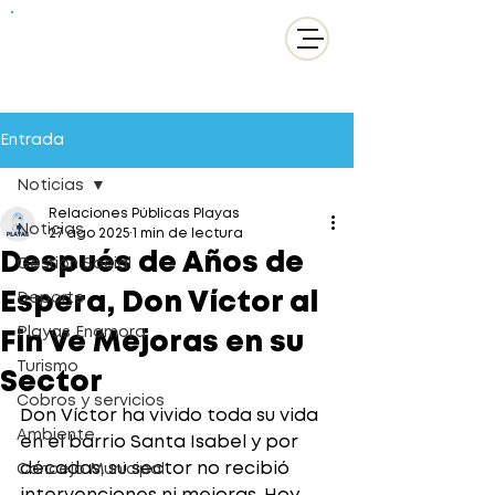
Entrada
Noticias
Relaciones Públicas Playas
Noticias
27 ago 2025
1 min de lectura
Después de Años de
Gestión Social
Espera, Don Víctor al
Deporte
Playas Enamora
Fin Ve Mejoras en su
Turismo
Sector
Cobros y servicios
Don Víctor ha vivido toda su vida 
Ambiente
en el barrio Santa Isabel y por 
décadas, su sector no recibió 
Concejo Municipal