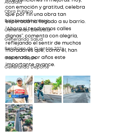
intervenciones ni mejoras. Hoy, 
Alcaldía
con emoción y gratitud, celebra 
Obra Pública
que por fin una obra tan 
Boletines de prensa
esperada ha llegado a su barrio.
“Ahora sí tendremos calles 
Generando Bienestar
dignas”, comenta con alegría, 
Generando Salud
reflejando el sentir de muchos 
Rendicion de Cuentas 2024
moradores que, como él, han 
esperado por años este 
Cantón Playas
importante avance.
Generando Deporte