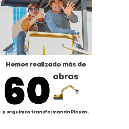
Hemos realizado más de
60
60
obras
y seguimos transformando Playas.