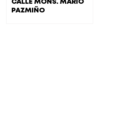
CALLE MONS. MARIO
PAZMIÑO
EL CENTRO DE PLAYAS SE
REGENERA CON UN
NUEVO CORREDOR
TURÍSTICO Y VÍAS DE