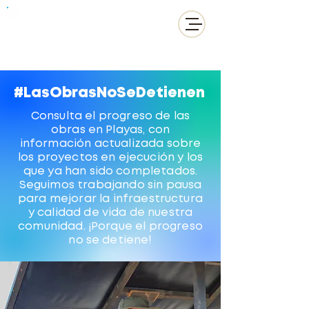
#LasObrasNoSeDetienen
Consulta el progreso de las
obras en Playas, con
información actualizada sobre
los proyectos en ejecución y los
que ya han sido completados.
Seguimos trabajando sin pausa
para mejorar la infraestructura
y calidad de vida de nuestra
comunidad. ¡Porque el progreso
no se detiene!