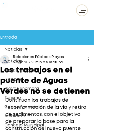
Entrada
Noticias
Relaciones Públicas Playas
Noticias
5 ago 2025
1 min de lectura
Los trabajos en el
Gestión Social
puente de Aguas
Deporte
Playas Enamora
Verdes no se detienen
Turismo
Continúan los trabajos de 
Cobros y servicios
reconformación de la vía y retiro 
de sedimentos, con el objetivo 
Ambiente
de preparar la base para la 
Concejo Municipal
construcción del nuevo puente 