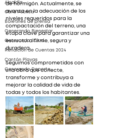
Alcaldía
de hormigón. Actualmente, se 
avanza en la adecuación de los 
Obra Pública
niveles requeridos para la 
Boletines de prensa
compactación del terreno, una 
Generando Bienestar
etapa clave para garantizar una 
estructura firme, segura y 
Generando Salud
duradera.
Rendicion de Cuentas 2024
Cantón Playas
Seguimos comprometidos con 
Generando Deporte
una obra que conecte, 
transforme y contribuya a 
mejorar la calidad de vida de 
todas y todos los habitantes.