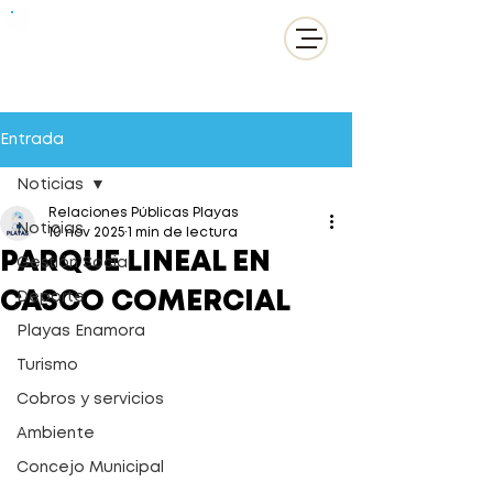
Entrada
Noticias
Relaciones Públicas Playas
Noticias
10 nov 2025
1 min de lectura
PARQUE LINEAL EN
Gestión Social
CASCO COMERCIAL
Deporte
Playas Enamora
Turismo
Cobros y servicios
Ambiente
Concejo Municipal