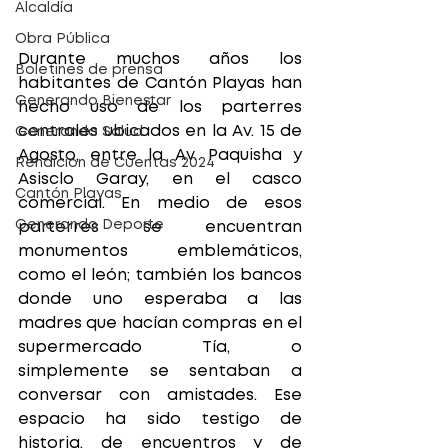
Alcaldía
Obra Pública
Durante muchos años los 
Boletines de prensa
habitantes de Cantón Playas han 
Generando Bienestar
hecho uso de los parterres 
centrales ubicados en la Av. 15 de 
Generando Salud
Agosto, entre la Av. Paquisha y 
Rendicion de Cuentas 2024
Asisclo Garay, en el casco 
Cantón Playas
comercial. En medio de esos 
Generando Deporte
parterres se encuentran 
monumentos emblemáticos, 
como el león; también los bancos 
donde uno esperaba a las 
madres que hacían compras en el 
supermercado Tía, o 
simplemente se sentaban a 
conversar con amistades. Ese 
espacio ha sido testigo de 
historia, de encuentros y de 