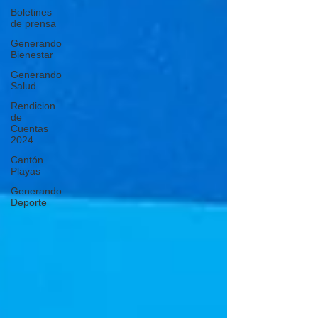
Boletines
de prensa
Generando
Bienestar
Generando
Salud
Rendicion
de
Cuentas
2024
Cantón
Playas
Generando
Deporte