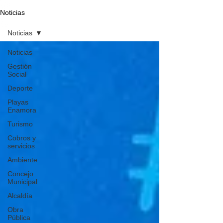
Noticias
Noticias
Noticias
Gestión
Social
Deporte
Playas
Enamora
Turismo
Cobros y
servicios
Ambiente
Concejo
Municipal
Alcaldía
Obra
Pública