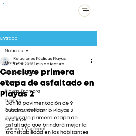
Entrada
Noticias
Relaciones Públicas Playas
Noticias
7 mar 2025
1 min de lectura
Concluye primera
Gestión Social
etapa de asfaltado en
Deporte
Playas Enamora
Playas 2
Turismo
Con la pavimentación de 9 
Cobros y servicios
cuadras del barrio Playas 2 
culmina la primera etapa de 
Ambiente
asfaltado que brindará mejor la 
Concejo Municipal
transitabilidad en los habitantes 