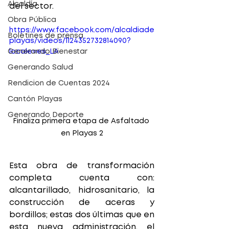
Alcaldía
del sector.
Obra Pública
https://www.facebook.com/alcaldiade
Boletines de prensa
playas/videos/1124352732814090?
Generando Bienestar
locale=es_LA
Generando Salud
Rendicion de Cuentas 2024
Cantón Playas
Generando Deporte
Finaliza primera etapa de Asfaltado 
en Playas 2
Esta obra de transformación 
completa cuenta con: 
alcantarillado, hidrosanitario, la 
construcción de aceras y 
bordillos; estas dos últimas que en 
esta nueva administración, el 