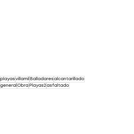
playas
villamil
Balladares
alcantarillado
general
Obra
Playas2
asfaltado
Obra Pública